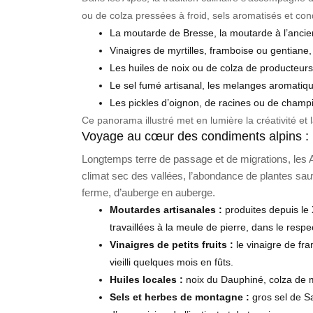
ou de colza pressées à froid, sels aromatisés et con
La moutarde de Bresse, la moutarde à l’ancie
Vinaigres de myrtilles, framboise ou gentiane, 
Les huiles de noix ou de colza de producteurs
Le sel fumé artisanal, les melanges aromatiqu
Les pickles d’oignon, de racines ou de champi
Ce panorama illustré met en lumière la créativité et l
Voyage au cœur des condiments alpins : hi
Longtemps terre de passage et de migrations, les Al
climat sec des vallées, l’abondance de plantes sau
ferme, d’auberge en auberge.
Moutardes artisanales :
produites depuis le X
travaillées à la meule de pierre, dans le respe
Vinaigres de petits fruits :
le vinaigre de fra
vieilli quelques mois en fûts.
Huiles locales :
noix du Dauphiné, colza de m
Sels et herbes de montagne :
gros sel de Sa