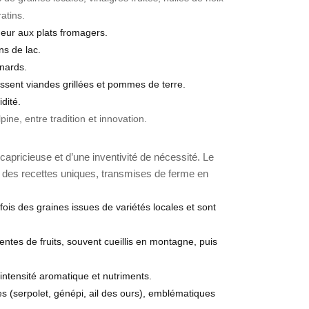
atins.
heur aux plats fromagers.
ns de lac.
gnards.
ssent viandes grillées et pommes de terre.
dité.
ine, entre tradition et innovation.
capricieuse et d’une inventivité de nécessité. Le
à des recettes uniques, transmises de ferme en
rfois des graines issues de variétés locales et sont
entes de fruits, souvent cueillis en montagne, puis
ntensité aromatique et nutriments.
s (serpolet, génépi, ail des ours), emblématiques