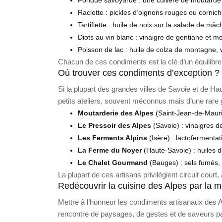
Raclette : pickles d’oignons rouges ou cornic
Tartiflette : huile de noix sur la salade de mâ
Diots au vin blanc : vinaigre de gentiane et 
Poisson de lac : huile de colza de montagne, vi
Chacun de ces condiments est la clé d’un équilibre :
Où trouver ces condiments d’exception ?
Si la plupart des grandes villes de Savoie et de 
petits ateliers, souvent méconnus mais d’une rare 
Moutarderie des Alpes
(Saint-Jean-de-Maurie
Le Pressoir des Alpes
(Savoie) : vinaigres de
Les Ferments Alpins
(Isère) : lactofermentat
La Ferme du Noyer
(Haute-Savoie) : huiles de
Le Chalet Gourmand
(Bauges) : sels fumés, s
La plupart de ces artisans privilégient circuit court,
Redécouvrir la cuisine des Alpes par la m
Mettre à l’honneur les condiments artisanaux des Al
rencontre de paysages, de gestes et de saveurs par