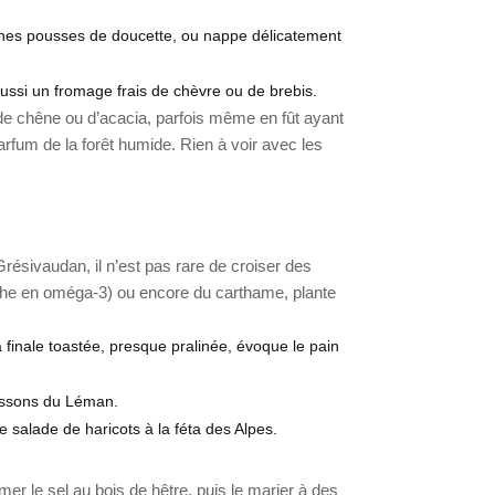
eunes pousses de doucette, ou nappe délicatement
 aussi un fromage frais de chèvre ou de brebis.
t de chêne ou d’acacia, parfois même en fût ayant
rfum de la forêt humide. Rien à voir avec les
 Grésivaudan, il n’est pas rare de croiser des
riche en oméga-3) ou encore du carthame, plante
 finale toastée, presque pralinée, évoque le pain
issons du Léman.
e salade de haricots à la féta des Alpes.
er le sel au bois de hêtre, puis le marier à des