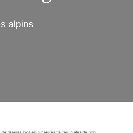
es alpins
 graines locales, vinaigres fruités, huiles de noix