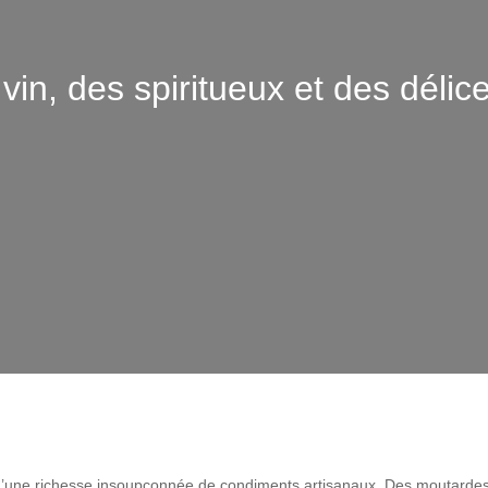
 vin, des spiritueux et des délic
 d’une richesse insoupçonnée de condiments artisanaux. Des moutardes de