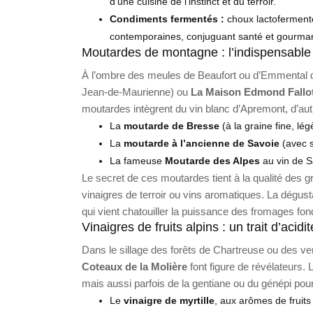
d’une cuisine de l’instinct et du terroir.
Condiments fermentés :
choux lactofermenté
contemporaines, conjuguant santé et gourma
Moutardes de montagne : l’indispensable
À l’ombre des meules de Beaufort ou d’Emmental 
Jean-de-Maurienne) ou
La Maison Edmond Fallo
moutardes intègrent du vin blanc d’Apremont, d’a
La
moutarde de Bresse
(à la graine fine, lé
La
moutarde à l’ancienne de Savoie
(avec s
La fameuse
Moutarde des Alpes
au vin de S
Le secret de ces moutardes tient à la qualité des 
vinaigres de terroir ou vins aromatiques. La dégust
qui vient chatouiller la puissance des fromages fo
Vinaigres de fruits alpins : un trait d’acidi
Dans le sillage des forêts de Chartreuse ou des 
Coteaux de la Molière
font figure de révélateurs. 
mais aussi parfois de la gentiane ou du génépi po
Le
vinaigre de myrtille
, aux arômes de fruits