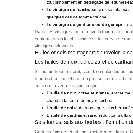
tout simplement en déglaçage de légumes-rac
Le
vinaigre de framboise
, plus souple mais 
quelques dés de tomme fraîche.
Le
vinaigre de gentiane ou de génépi
, rar
Dans ces vinaigres, on retrouve la touche artisanal
contenu du vin local. L’acidité se fait nerveuse m
vinaigres industriels.
Huiles et sels montagnards : révéler la 
Les huiles de noix, de colza et de cartha
S’il est un trésor discret, c’est bien celui des peti
moulins traditionnels où l’on presse, encore à la m
ancienne revenue au goût du jour.
L’
huile de noix
, dorée et intense, embaume la
chaud et la feuille de noyer séchée.
L’
huile de colza
de montagne, plus herbacée,
L’
huile de carthame
, rare, séduit par sa flu
Sels fumés, sels aux herbes : l’émotion d
Certains épiciers et artisans (notamment dans le Ch