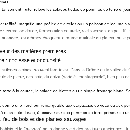
ines.
intensément fruité, relève les salades tièdes de pommes de terre et j
e et raffiné, magnifie une poêlée de girolles ou un poisson de lac, mais
e : extraction douce, fermentation naturelle, vieilissement en petit fû
ais nuancée, les arômes évoquent la brume matinale du plateau ou le pa
saveur des matières premières
me : noblesse et onctuosité
tes huileries alpines, souvent familiales. Dans la Drôme ou la vallée du
eule de pierre, des noix, du colza (variété “montagnarde”, bien plus 
 tarte à la courge, la salade de blettes ou un simple fromage blanc. Sa
 donne une fraîcheur remarquable aux carpaccios de veau ou aux po
idité et sa note florale; à essayer sur des pommes de terre primeur ou un
u feu de bois et des plantes sauvages
ablais et le Queyras) ont redonné vie à des pratiques anciennes : fum