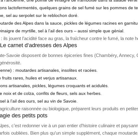
hons lactofermentés, quelques grains de sel fumé sur les pommes de te
che, sel au serpolet sur le reblochon doré.
moutarde des Alpes dans la sauce, pickles de légumes racines en garnitu
naigre de myrtille, sel à l’ail des ours – aussi simple que génial.
 ils jouent l’acidité face au gras, la fraîcheur contre le fumé, la not
 Le carnet d’adresses des Alpes
Haute-Savoie disposent de bonnes épiceries fines (Chambéry, Annecy, 
générosité.
nne) : moutardes artisanales, insolites et racées.
 fruits rares, huiles et verjus artisanaux.
ions artisanales, pickles, légumes croquants et acidulés.
 noix et de colza, confits de fleurs, sels aux herbes.
el à l’ail des ours, sel au vin de Savoie.
 agriculture raisonnée ou biologique, préparent leurs produits en petites
agie des petits pots
pes, c’est redonner vie à un pan entier d’histoire culinaire et paysan
fois oubliées. Bien plus qu’un simple supplément, chaque moutarde, v