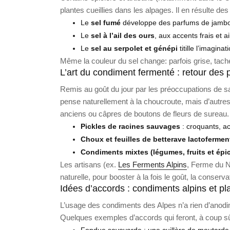
plantes cueillies dans les alpages. Il en résulte des
Le
sel fumé
développe des parfums de jambon
Le
sel à l’ail des ours
, aux accents frais et
Le
sel au serpolet et génépi
titille l’imagin
Même la couleur du sel change: parfois grise, tache
L’art du condiment fermenté : retour des 
Remis au goût du jour par les préoccupations de s
pense naturellement à la choucroute, mais d’autres
anciens ou câpres de boutons de fleurs de sureau.
Pickles de racines sauvages
: croquants, aci
Choux et feuilles de betterave lactofermen
Condiments mixtes (légumes, fruits et épic
Les artisans (ex.
Les Ferments Alpins
, Ferme du N
naturelle, pour booster à la fois le goût, la conserva
Idées d’accords : condiments alpins et pla
L’usage des condiments des Alpes n’a rien d’anodin 
Quelques exemples d’accords qui feront, à coup sûr,
Fondue savoyarde : une cuillère de moutarde à