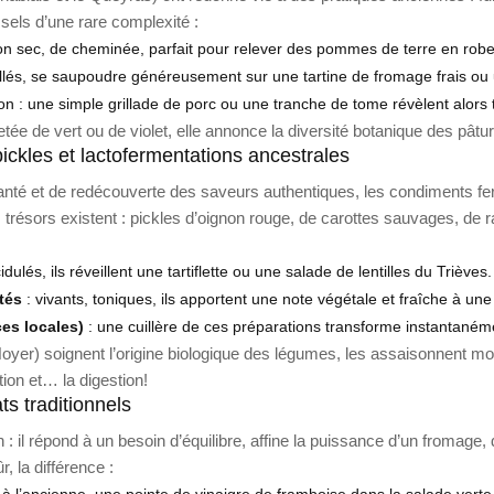
 sels d’une rare complexité :
 sec, de cheminée, parfait pour relever des pommes de terre en rob
 aillés, se saupoudre généreusement sur une tartine de fromage frais o
ation : une simple grillade de porc ou une tranche de tome révèlent alo
tée de vert ou de violet, elle annonce la diversité botanique des pâtu
pickles et lactofermentations ancestrales
anté et de redécouverte des saveurs authentiques, les condiments fer
 trésors existent : pickles d’oignon rouge, de carottes sauvages, de
dulés, ils réveillent une tartiflette ou une salade de lentilles du Trièves.
tés
: vivants, toniques, ils apportent une note végétale et fraîche à une 
es locales)
: une cuillère de ces préparations transforme instantaném
oyer) soignent l’origine biologique des légumes, les assaisonnent mo
tion et… la digestion!
ts traditionnels
: il répond à un besoin d’équilibre, affine la puissance d’un fromage, 
 la différence :
 l’ancienne, une pointe de vinaigre de framboise dans la salade verte