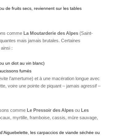
 de fruits secs, reviennent sur les tables
isons comme
La Moutarderie des Alpes
(Saint-
iquantes mais jamais brutales. Certaines
ainsi :
u un diot au vin blanc)
saucissons fumés
 évite l’amertume) et à une macération longue avec
te, voire une pointe de piquant – jamais agressif –
maisons comme
Le Pressoir des Alpes
ou
Les
 locaux, myrtille, framboise, cassis, mûre sauvage,
ac d’Aiguebelette, les carpaccios de viande séchée ou