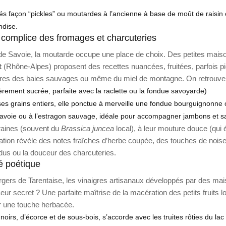
s façon “pickles” ou moutardes à l’ancienne à base de moût de raisin ou
ndise.
 complice des fromages et charcuteries
de Savoie, la moutarde occupe une place de choix. Des petites ma
t
(Rhône-Alpes) proposent des recettes nuancées, fruitées, parfois p
utres des baies sauvages ou même du miel de montagne. On retrouve 
gèrement sucrée, parfaite avec la raclette ou la fondue savoyarde)
es grains entiers, elle ponctue à merveille une fondue bourguignonne o
avoie ou à l’estragon sauvage, idéale pour accompagner jambons et 
graines (souvent du
Brassica juncea
local), à leur mouture douce (qui
ation révèle des notes fraîches d’herbe coupée, des touches de noiset
ndus ou la douceur des charcuteries.
té poétique
vergers de Tarentaise, les vinaigres artisanaux développés par des 
Leur secret ? Une parfaite maîtrise de la macération des petits fruits
ur une touche herbacée.
 noirs, d’écorce et de sous-bois, s’accorde avec les truites rôties du l