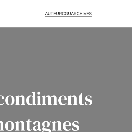
AUTEUR
CGU
ARCHIVES
: condiments
 montagnes