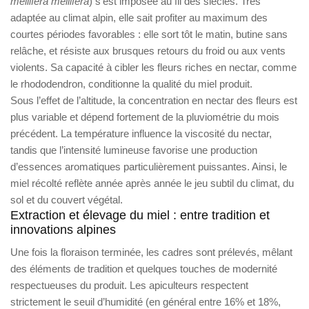
mellifera mellifera
) s’est imposée au fil des siècles. Très
adaptée au climat alpin, elle sait profiter au maximum des
courtes périodes favorables : elle sort tôt le matin, butine sans
relâche, et résiste aux brusques retours du froid ou aux vents
violents. Sa capacité à cibler les fleurs riches en nectar, comme
le rhododendron, conditionne la qualité du miel produit.
Sous l’effet de l’altitude, la concentration en nectar des fleurs est
plus variable et dépend fortement de la pluviométrie du mois
précédent. La température influence la viscosité du nectar,
tandis que l’intensité lumineuse favorise une production
d’essences aromatiques particulièrement puissantes. Ainsi, le
miel récolté reflète année après année le jeu subtil du climat, du
sol et du couvert végétal.
Extraction et élevage du miel : entre tradition et
innovations alpines
Une fois la floraison terminée, les cadres sont prélevés, mêlant
des éléments de tradition et quelques touches de modernité
respectueuses du produit. Les apiculteurs respectent
strictement le seuil d’humidité (en général entre 16% et 18%,