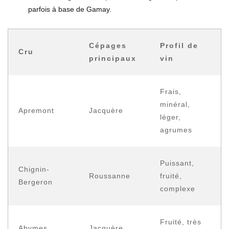
parfois à base de Gamay.
Cépages
Profil de
Cru
principaux
vin
Frais,
minéral,
Apremont
Jacquère
léger,
agrumes
Puissant,
Chignin-
Roussanne
fruité,
Bergeron
complexe
Fruité, très
Abymes
Jacquère