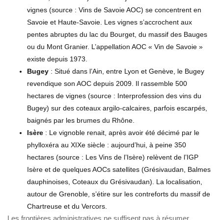
vignes (source : Vins de Savoie AOC) se concentrent en
Savoie et Haute-Savoie. Les vignes s’accrochent aux
pentes abruptes du lac du Bourget, du massif des Bauges
ou du Mont Granier. L’appellation AOC « Vin de Savoie »
existe depuis 1973.
Bugey
: Situé dans l’Ain, entre Lyon et Genève, le Bugey
revendique son AOC depuis 2009. Il rassemble 500
hectares de vignes (source : Interprofession des vins du
Bugey) sur des coteaux argilo-calcaires, parfois escarpés,
baignés par les brumes du Rhône.
Isère
: Le vignoble renait, après avoir été décimé par le
phylloxéra au XIXe siècle : aujourd’hui, à peine 350
hectares (source : Les Vins de l’Isère) relèvent de l’IGP
Isère et de quelques AOCs satellites (Grésivaudan, Balmes
dauphinoises, Coteaux du Grésivaudan). La localisation,
autour de Grenoble, s’étire sur les contreforts du massif de
Chartreuse et du Vercors.
Les frontières administratives ne suffisent pas à résumer