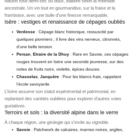
naturel rosé demi-sec ou doux, élaboré selon la méthode
ancestrale. Un vin tout en gourmandise, sur la fraise et la
framboise, avec une bulle d’une finesse remarquable.
Isère : vestiges et renaissance de cépages oubliés
Verdesse
: Cépage blanc historique, ressuscité par
quelques pionniers ; il livre des vins nerveux, citronnés,
d’une belle tension.
Persan
,
Etraire de la Dhuy
: Rare en Savoie, ces cépages
rouges trouvent en Isère une seconde jeunesse, sur des
notes de fruits noirs, violette, épices douces.
Chasselas
,
Jacquère
: Pour les blancs frais, rappelant
l’école savoyarde.
L’Isère assume son statut expérimental et patrimonial, en
replantant des variétés oubliées pour explorer d’autres voies
gustatives.
Terroirs et sols : la diversité alpine dans le verre
À chaque région, une géologie qui s’invite au vignoble.
Savoie
: Patchwork de calcaires, marnes noires, argiles,