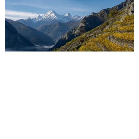
20/07/2026
Quand le climat alpin forge l'identité des
vins de Savoie
Une viticulture d'altitude unique en France Le vignoble
savoyard s'étend entre 250 et 500 mètres d'altitude,
certaines parcelles pouvant même dépasser 700 mètres,
notamment autour de la Combe...